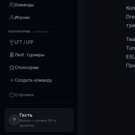
Команды
Кол
Dre
Игроки
тре
ПЛАТФОРМА
сообщество
Tea
LFT / LFP
Tun
Люб. турниры
ESL
При
Спонсорам
Создать команду
О проекте
Гость
?
Войти — копить XP и
уровень