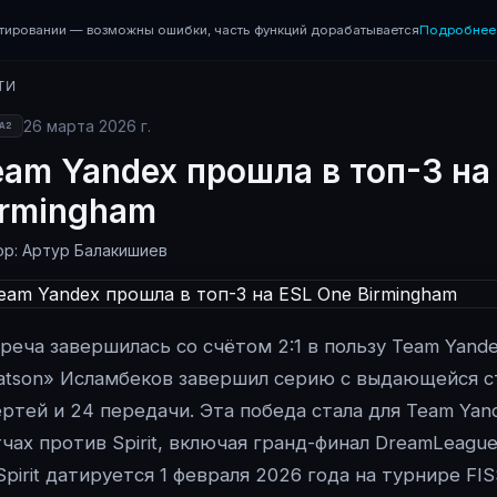
тировании — возможны ошибки, часть функций дорабатывается
Подробнее 
ТИ
26 марта 2026 г.
A2
eam Yandex прошла в топ-3 на
irmingham
ор: Артур Балакишиев
реча завершилась со счётом 2:1 в пользу Team Yan
tson» Исламбеков завершил серию с выдающейся ст
ртей и 24 передачи. Эта победа стала для Team Yan
чах против Spirit, включая гранд-финал DreamLeagu
Spirit датируется 1 февраля 2026 года на турнире FIS