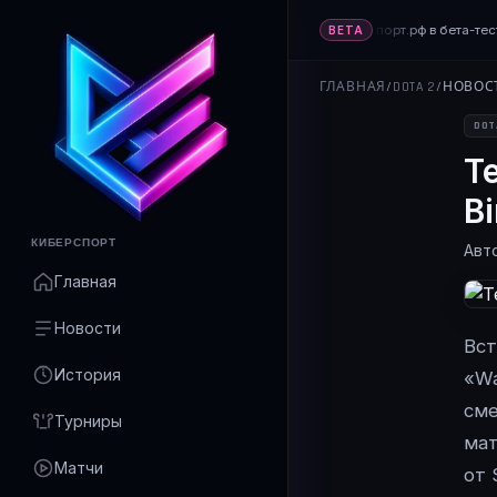
Платформа Киберспорт.рф в бета-тес
BETA
ГЛАВНАЯ
/
DOTA 2
/
НОВОС
DOT
T
B
КИБЕРСПОРТ
Авт
Главная
Новости
Вст
История
«Wa
сме
Турниры
мат
Матчи
от 