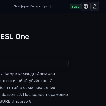
·
→
Платформа Киберспорт.рф в бета-тестировании — возможны ошибк
LIVE
 ESL One
dex. Керри команды Алимжан
атистикой 41 убийство, 7
dex пятой в семи последних
e Season 27. Последнее поражение
SURE Universe 8.