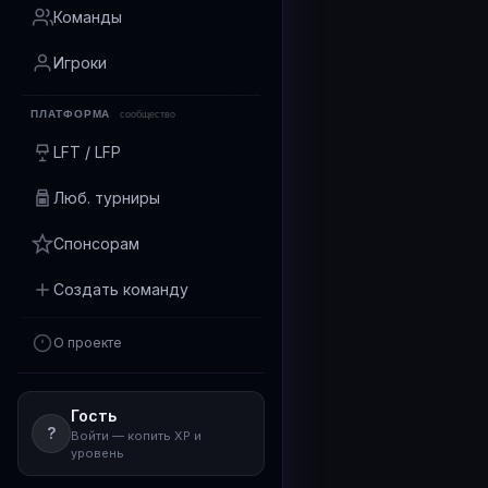
Команды
Игроки
ПЛАТФОРМА
сообщество
LFT / LFP
Люб. турниры
Спонсорам
Создать команду
О проекте
Гость
?
Войти — копить XP и
уровень