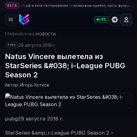
а Киберспорт.рф в бета-тестировании — возможны ошибки, часть функций до
BETA
LIVE
ГЛАВНАЯ
/
PUBG
/
НОВОСТИ
29 августа 2018 г.
PUBG
Natus Vincere вылетела из
StarSeries &#038; i-League PUBG
Season 2
Автор: Игорь Котков
pubg
29 августа 2018 г.
StarSeries &amp; i-League PUBG Season 2 –