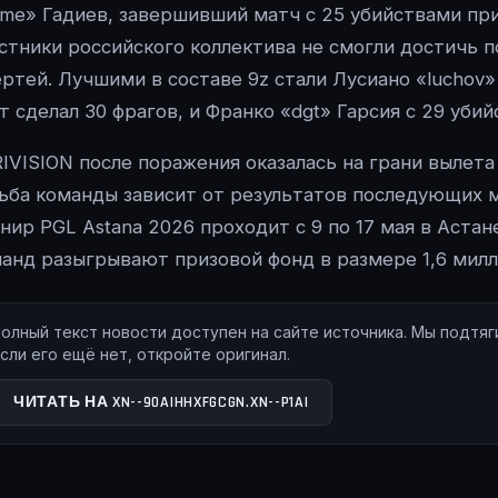
me» Гадиев, завершивший матч с 25 убийствами при
стники российского коллектива не смогли достичь п
ртей. Лучшими в составе 9z стали Лусиано «luchov»
т сделал 30 фрагов, и Франко «dgt» Гарсия с 29 убий
IVISION после поражения оказалась на грани вылета
ьба команды зависит от результатов последующих м
нир PGL Astana 2026 проходит с 9 по 17 мая в Астан
анд разыгрывают призовой фонд в размере 1,6 милл
олный текст новости доступен на сайте источника. Мы подтя
сли его ещё нет, откройте оригинал.
ЧИТАТЬ НА XN--90AIHHXFGCGN.XN--P1AI