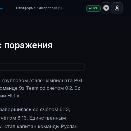
·
→
Платформа Киберспорт.рф в бета-тестировании — возможны ошибк
LIVE
с поражения
а групповом этапе чемпионата PGL
оманде 9z Team со счётом 0:2. 9z
сии HLTV.
завершилась со счётом 6:13,
счётом 8:13. Единственным
, стал капитан команды Руслан