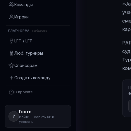
«Ja
Команды
уча
Игроки
сме
кар
ПЛАТФОРМА
сообщество
LFT / LFP
PAR
суд
Люб. турниры
Тур
Спонсорам
ком
Создать команду
П
О проекте
е
Гость
?
Войти — копить XP и
уровень