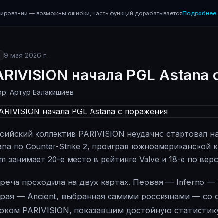
ировании — возможны ошибки, часть функций дорабатывается
Подробнее 
9 мая 2026 г.
ARIVISION начала PGL Astana 
ор: Артур Балакишиев
сийский коллектив PARIVISION неудачно стартовал н
ana по Counter-Strike 2, проиграв южноамериканской к
m занимает 20-е место в рейтинге Valve и 18-е по вер
реча проходила на двух картах. Первая — Inferno — 
рая — Ancient, выбранная самими россиянами — со 
оком PARIVISION, показавшим достойную статистику