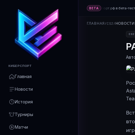
Платформа Киберспорт.рф в бета-тест
BETA
ГЛАВНАЯ
/
CS2
/
НОВОСТИ
CS2
P
Авт
КИБЕРСПОРТ
Главная
Рос
Новости
Ast
Tea
История
Вст
Турниры
вто
Матчи
игр